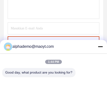
Kirim
alphademo@maoyt.com
1:44 PM
Good day, what product are you looking for?
GUANGZHOU DELTA TECHNOLOGY CO.,
LTD.
18825058551@163.com