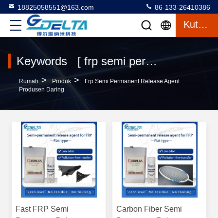
18825058551@163.com
86-133-26410386
Kutipan
Keywords [ frp semi permanent release agent ] Match 9 Produk
>
>
Rumah
Produk
Frp Semi Permanent Release Agent
Produsen Daring
Fast FRP Semi
Carbon Fiber Semi