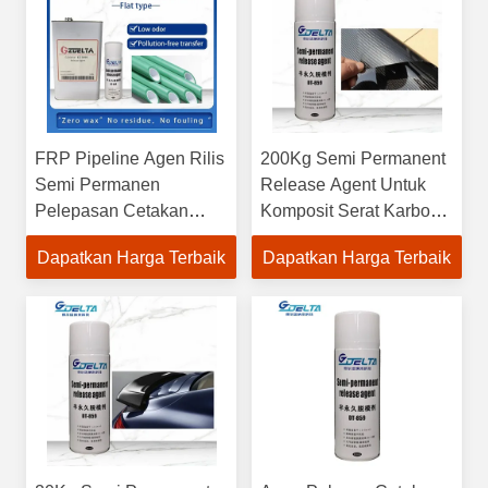
FRP Pipeline Agen Rilis
200Kg Semi Permanent
Semi Permanen
Release Agent Untuk
Pelepasan Cetakan
Komposit Serat Karbon
Serat Karbon Efisiensi
Efisiensi Tinggi
Dapatkan Harga Terbaik
Dapatkan Harga Terbaik
Tinggi