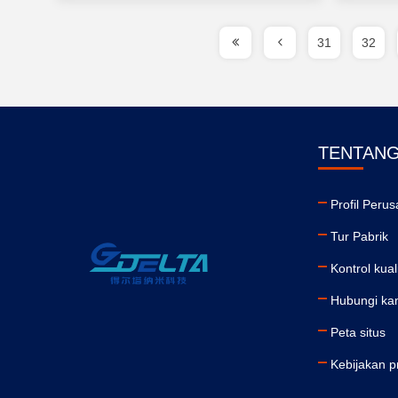
31
32
TENTANG
Profil Peru
Tur Pabrik
Kontrol kual
Hubungi ka
Peta situs
Kebijakan p