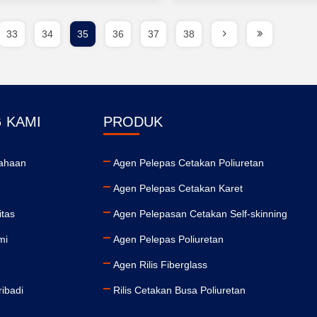
33
34
35
36
37
38
 KAMI
PRODUK
sahaan
Agen Pelepas Cetakan Poliuretan
Agen Pelepas Cetakan Karet
itas
Agen Pelepasan Cetakan Self-skinning
mi
Agen Pelepas Poliuretan
Agen Rilis Fiberglass
ribadi
Rilis Cetakan Busa Poliuretan