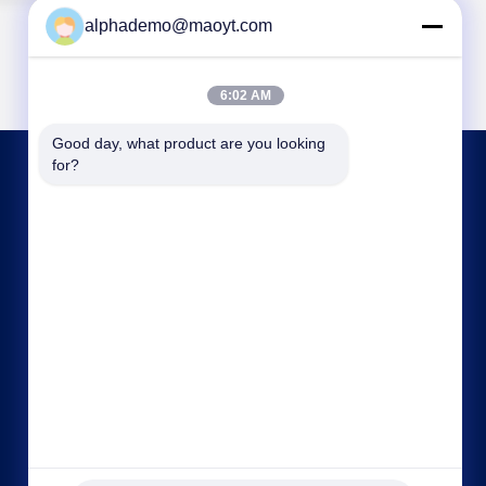
alphademo@maoyt.com
6:02 AM
Good day, what product are you looking 
for?
HUBUNGI KAMI
18825058551@163.com
86-133-26410386
502, Gedung B, Pelabuhan Kreatif Chaoyun,
Xingye Avenue, Nancun, Distrik Panyu, Kota
Guangzhou, Provinsi Guangdong