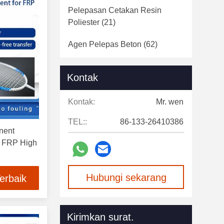
Pelepasan Cetakan Resin
Poliester
(21)
Agen Pelepas Beton
(62)
Kontak
Kontak:
Mr. wen
TEL::
86-133-26410386
nent
n FRP High
Hubungi sekarang
erbaik
Kirimkan surat.