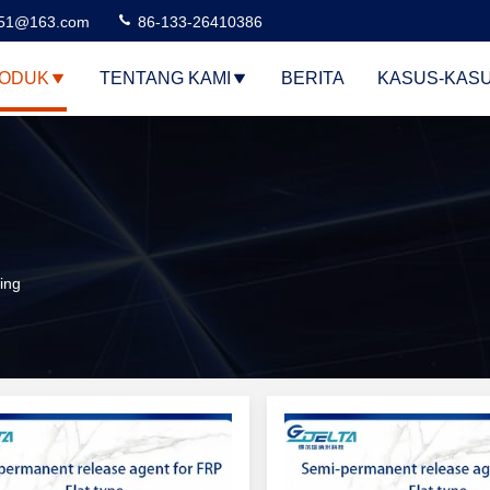
51@163.com
86-133-26410386
ODUK
TENTANG KAMI
BERITA
KASUS-KAS
ing