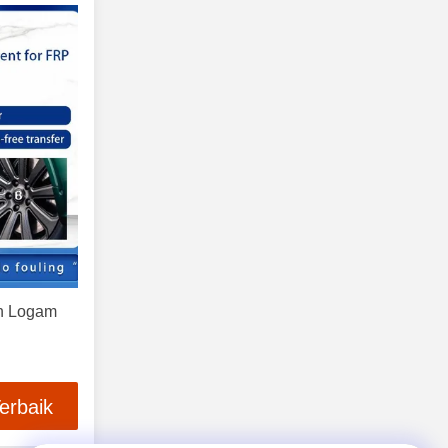
n Logam
erbaik