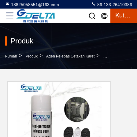
18825058551@163.com
86-133-26410386
Kutipan
Produk
>
>
>
Rumah
Produk
Agen Pelepas Cetakan Karet
Double Density Out