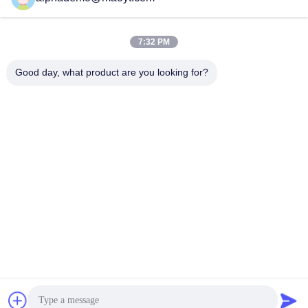
7:32 PM
Good day, what product are you looking for?
GUANGZHOU DELTA TECHNOLOGY CO.,
LTD.
18825058551@163.com
86-133-26410386
502, Gedung B, Pelabuhan Kreatif Chaoyun, Xingye Avenue,
Nancun, Distrik Panyu, Kota Guangzhou, Provinsi Guangdong
Cina Kualitas Baik Agen Pelepas Cetakan Poliuretan Pemasok. Hak Cipta ©
2023-2026 Guangzhou Delta Technology Co., Ltd. . Seluruh hak cipta.