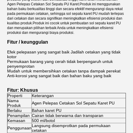
Agen Pelepas Cetakan Sol Sepatu PU Karet.Produk ini menggunakan
bahan baku berkualitas tinggi dan secara efektif mengurangi daya rekat
pada permukaan cetakan, sehingga sol sepatu karet PU mudah terlepas
dari cetakan dan secara signifikan meningkatkan efisiensi produksi dan
kualitas produk.Produk ini cocok untuk pembuatan sol sepatu karet PU
dan merupakan pilihan terbaik Anda untuk meningkatkan efisiensi
produksi dan mengurangi biaya produksi.
Fitur / keunggulan
Efek pelepasan yang sangat baik Jadilah cetakan yang tidak
kotor
Permukaan barang yang cerah tidak berpengaruh untuk
penyemprotan
Mudah untuk membersihkan cetakan tanpa dampak perekat
Anti-korosi yang sangat baik dan bahan baku yang baik
Fitur: Khusus
Properti
Keterangan
Nama
Agen Pelepas Cetakan Sol Sepatu Karet PU
Produk
Berlaku
Bahan karet PU
Penampilan
Cairan tidak berwarna dan transparan
Kemasan
500 ml/botol
Langsung disemprotkan pada permukaan
Penggunaan
cetakan