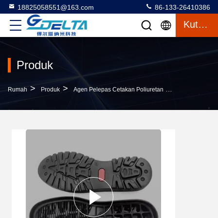
18825058551@163.com
86-133-26410386
Kutipan
Produk
>
>
>
Rumah
Produk
Agen Pelepas Cetakan Poliuretan
Pu Shoe Sole 