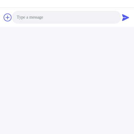
Photo
Video Call
Audio Call