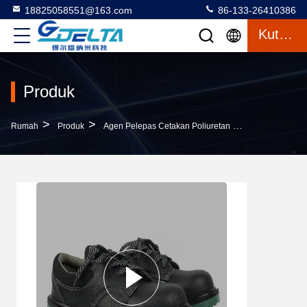
18825058551@163.com
86-133-26410386
Kutipan
Produk
>
>
>
Rumah
Produk
Agen Pelepas Cetakan Poliuretan
Permukaan Yan