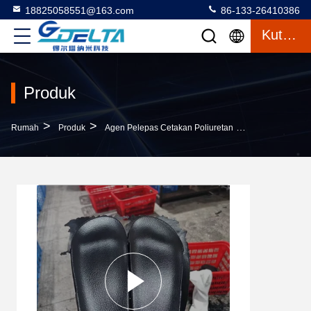
18825058551@163.com
86-133-26410386
Kutipan
Produk
>
>
>
Rumah
Produk
Agen Pelepas Cetakan Poliuretan
Penghapusan C