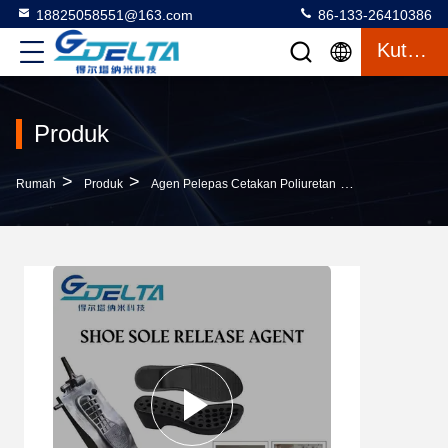
18825058551@163.com
86-133-26410386
Kutipan
Produk
>
>
>
Rumah
Produk
Agen Pelepas Cetakan Poliuretan
Agen Pelepasa