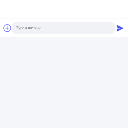
Photo
Video Call
Audio Call
Tags:
Agen Pelepas Cetakan Poliuretan Karet