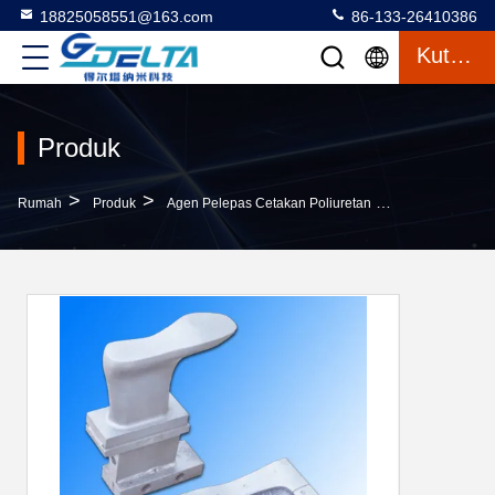
18825058551@163.com
86-133-26410386
Kutipan
Produk
>
>
>
Rumah
Produk
Agen Pelepas Cetakan Poliuretan
Agen Pelepas 