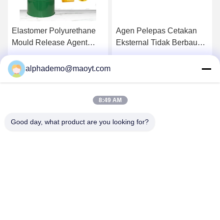
Elastomer Polyurethane
Agen Pelepas Cetakan
Mould Release Agent
Eksternal Tidak Berbau
Terus Menerus
GHI Berbasis Air
Dapatkan Harga Terbaik
Dapatkan Harga Terbaik
alphademo@maoyt.com
8:49 AM
Good day, what product are you looking for?
GUANGZHOU DELTA TECHNOLOGY CO.,
LTD.
18825058551@163.com
86-133-26410386