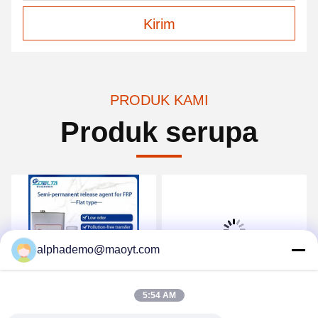
Kirim
PRODUK KAMI
Produk serupa
alphademo@maoyt.com
5:54 AM
Agen Pelepas Cetakan
Efisiensi Tinggi Semi
Resin Kursi Taman Serat
Permanen Rilis Agen Rilis