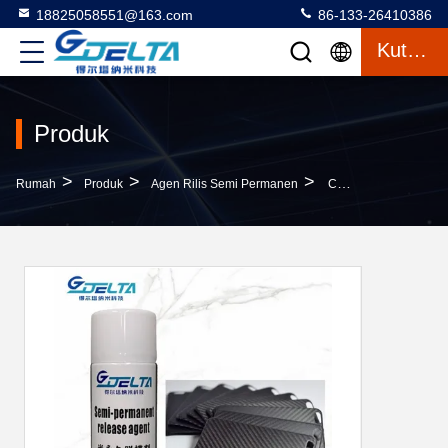
18825058551@163.com
86-133-26410386
Kutipan
Produk
>
>
>
Rumah
Produk
Agen Rilis Semi Permanen
Cairan Pelepas Cetakan Berbasis Pelarut DELTA Untuk Resin Epoksi