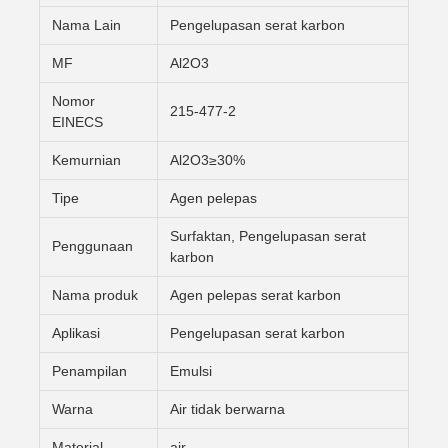
Nama Lain
Pengelupasan serat karbon
MF
Al2O3
Nomor
215-477-2
EINECS
Kemurnian
Al2O3≥30%
Tipe
Agen pelepas
Surfaktan, Pengelupasan serat
Penggunaan
karbon
Nama produk
Agen pelepas serat karbon
Aplikasi
Pengelupasan serat karbon
Penampilan
Emulsi
Warna
Air tidak berwarna
Material
air