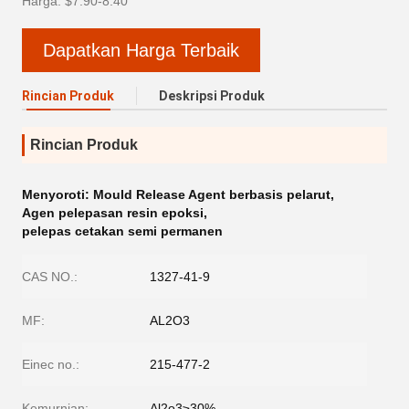
Harga: $7.90-8.40
Dapatkan Harga Terbaik
Rincian Produk
Deskripsi Produk
Rincian Produk
Menyoroti:
Mould Release Agent berbasis pelarut
,
Agen pelepasan resin epoksi
,
pelepas cetakan semi permanen
CAS NO.:
1327-41-9
MF:
AL2O3
Einec no.:
215-477-2
Kemurnian:
Al2o3≥30%