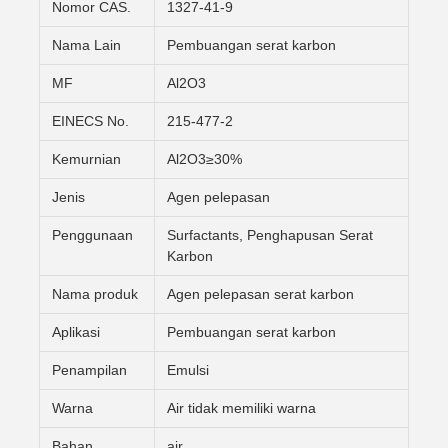
Nomor CAS.
1327-41-9
Nama Lain
Pembuangan serat karbon
MF
Al2O3
EINECS No.
215-477-2
Kemurnian
Al2O3≥30%
Jenis
Agen pelepasan
Penggunaan
Surfactants, Penghapusan Serat
Karbon
Nama produk
Agen pelepasan serat karbon
Aplikasi
Pembuangan serat karbon
Penampilan
Emulsi
Warna
Air tidak memiliki warna
Bahan
air