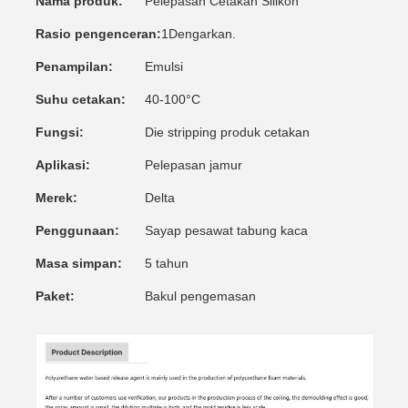
Nama produk:
Pelepasan Cetakan Silikon
Rasio pengenceran:
1Dengarkan.
Penampilan:
Emulsi
Suhu cetakan:
40-100°C
Fungsi:
Die stripping produk cetakan
Aplikasi:
Pelepasan jamur
Merek:
Delta
Penggunaan:
Sayap pesawat tabung kaca
Masa simpan:
5 tahun
Paket:
Bakul pengemasan