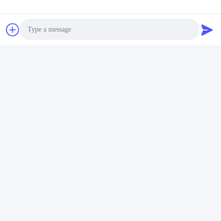
Photo
Video Call
Audio Call