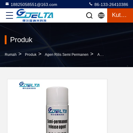
18825058551@163.com
86-133-26410386
Kutipan
Produk
>
>
>
Rumah
Produk
Agen Rilis Semi Permanen
Agen Pelepasan Serat Karbon Kering Cepat Untuk Cetakan Plastik